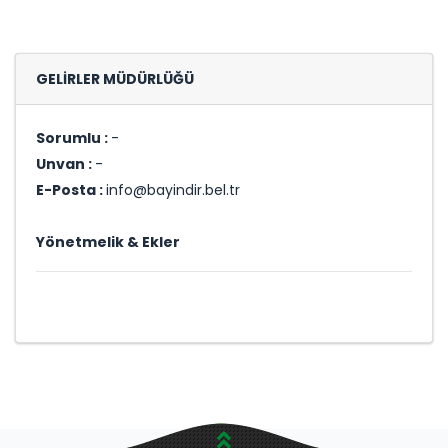
GELİRLER MÜDÜRLÜĞÜ
Sorumlu :
-
Unvan :
-
E-Posta :
info@bayindir.bel.tr
Yönetmelik & Ekler